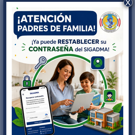
X
Programa Neuromotor
por
Cased
|
May 19, 2023
|
Noticias CASED
Con la finalidad de brindar a nuestros niños del
Nivel Inicial, mejores y mayores experiencias
para potenciar su desarrollo neuromotor, así
como seguir estimulando su sentido auditivo y
su relación con el ambiente y el entorno, el
Centro de Administración de Servicios...