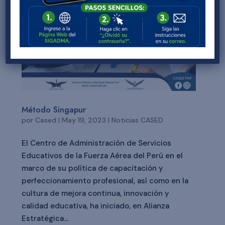
Método Singapur
por
Cased
|
May 19, 2023
|
Noticias CASED
El Centro de Administración de Servicios
Educativos de la Fuerza Aérea del Perú en el
marco de su política de capacitación y
perfeccionamiento profesional, así como en la
cultura de mejora continua, innovación y
calidad educativa, ha iniciado, en Alianza
Estratégica...