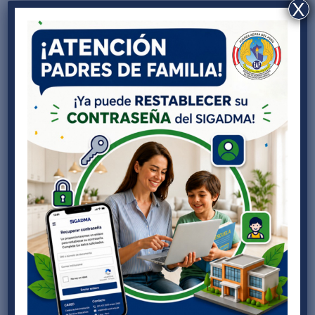
X
La Institución Educativa “Capitán FAP José
Abelardo Quiñones Gonzales” avanza en su
proceso de certificación internacional de
calidad educativa
por
Karla Cardenas
|
Nov 1, 2025
|
Noticias CASED
El Centro de Administración de Servicios