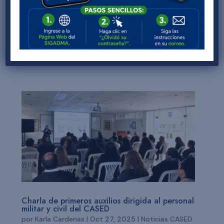
Educativos de la FAP (CASED), a través del
Departamento de Innovación y Calidad
Educativa como parte del proceso de la
Certificación Internacional de los Procesos
para la Mejora Continua en la IE “Capitán FAP
José Abelardo...
Charla de primeros auxilios dirigida al personal
militar y civil del CASED
por
Karla Cardenas
|
Oct 27, 2025
|
Noticias CASED