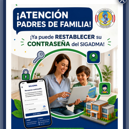
Brindamos servicios educativos en el marco de la
Educación Básica Regular (EBR), en los niveles de inicial,
primaria y secundaria, promoviendo el desarrollo integral
de competencias académicas, sociales y ciudadanas.
Asimismo, a través de la Educación Básica Especial
(EBE), garantizamos una atención educativa
especializada e inclusiva a estudiantes con
necesidades educativas especiales asociadas a
discapacidad, mediante estrategias pedagógicas
diferenciadas y recursos de apoyo, orientados a
potenciar sus capacidades y favorecer su plena
inclusión.
Nuestro Modelo Pedagógico, moderno e innovador, se
sustenta en los valores que nos identifican: identidad,
responsabilidad, creatividad e innovación, y
perseverancia. Estos principios, junto a una
infraestructura de calidad, fortalecen los aprendizajes
académicos, humanistas, deportivos y artísticos,
promoviendo el bien común como base de una
sociedad más justa y solidaria.