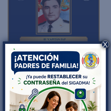
X
Director(a):
