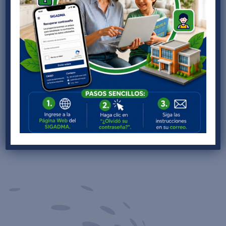
David Carrasco Estrada
Aniversario:

26 de Agosto
Correo:

josevelarde@cased.edu.pe
Facebook

Horario de atención administrativo:
