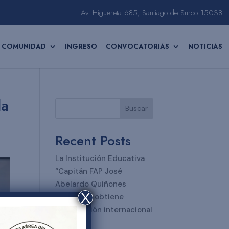
Av. Higuereta 685, Santiago de Surco 15038
COMUNIDAD
INGRESO
CONVOCATORIAS
NOTICIAS
la
Buscar
Recent Posts
La Institución Educativa
“Capitán FAP José
Abelardo Quiñones
X
Gonzales” obtiene
certificación internacional
SGCE