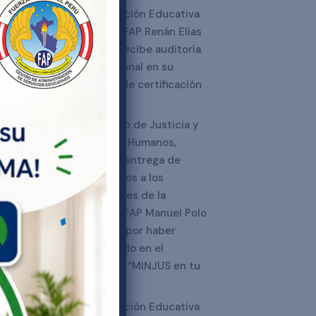
La Institución Educativa
“Capitán FAP Renán Elías
Olivera” recibe auditoría
internacional en su
proceso de certificación
SGCE
El Ministro de Justicia y
Derechos Humanos,
realizó la entrega de
certificados a los
estudiantes de la
“Técnico FAP Manuel Polo
Jiménez” por haber
participado en el
programa “MINJUS en tu
l
escuela”
La Institución Educativa