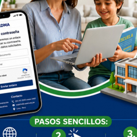
bre “Reglas de Tránsito y Seguridad Vial”, impartida por el ST2
uxilios”, a cargo de la Licenciada en Enfermería, Elena Rosa
 garantizar un viaje seguro para los estudiantes y preparar al
tornos del Espectro Autista (TEA)”, liderada por la Mag. en
do, con el fin de sensibilizar sobre el cuidado y la
actividades reflejan el compromiso del CASED con la
gurando un entorno más seguro y consciente para los