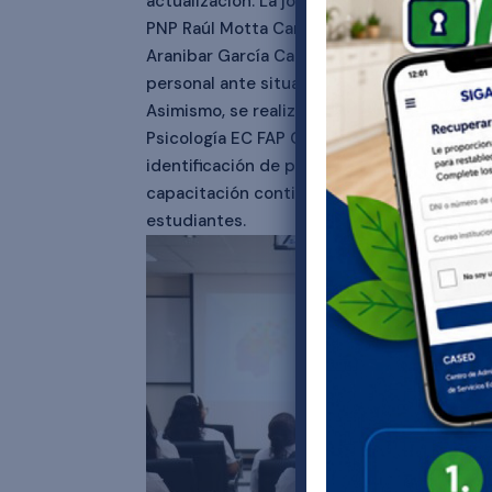
actualización. La jornada incluyó charlas so
PNP Raúl Motta Carrera, y sobre “Primeros A
Aranibar García Calderón, con el objetivo de
personal ante situaciones de emergencia.
Asimismo, se realizó una charla sobre “Tras
Psicología EC FAP Carmen Isabel Córdova Pra
identificación de personas con TEA. Estas 
capacitación continua de su personal, ase
estudiantes.