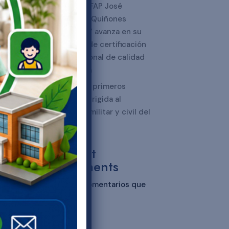
“Capitán FAP José
Abelardo Quiñones
Gonzales” avanza en su
proceso de certificación
internacional de calidad
educativa
Charla de primeros
auxilios dirigida al
personal militar y civil del
CASED
Recent
Comments
No hay comentarios que
mostrar.