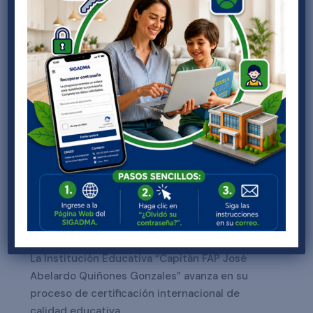
Recent Posts
La Institución Educativa “Capitán FAP José
Abelardo Quiñones Gonzales” obtiene
certificación internacional SGCE
La Institución Educativa “Capitán FAP Renán
Elías Olivera” recibe auditoría internacional en
su proceso de certificación SGCE
El Ministro de Justicia y Derechos Humanos,
realizó la entrega de certificados a los
estudiantes de la “Técnico FAP Manuel Polo
Jiménez” por haber participado en el programa
“MINJUS en tu escuela”
La Institución Educativa “Capitán FAP José
Abelardo Quiñones Gonzales” avanza en su
proceso de certificación internacional de
calidad educativa