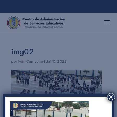
img02
por
Iván Camacho
|
Jul 10, 2023
X